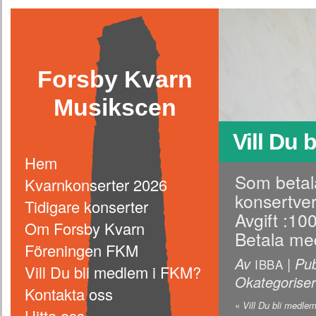
Forsby Kvarn
Musikscen
Vill Du 
Hem
Som betal
Kvarnkonserter 2026
konsertve
Tidigare konserter
Avgift :100
Om Forsby Kvarn
Betala me
Föreningen FKM
Av
|
Pub
IBBA
Vill Du bli medlem i FKM?
Okategorise
Kontakta oss
«
Vill Du bli medle
Hitta oss