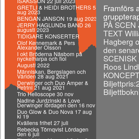
ISAKSSON 22 juli 2023
Framförs av
GRETLI & HEIDI BROTHERS 5
aug 2023
gruppterap
BENGAN JANSON 19 aug 2023
PÅ SCEN J
JERRY HAGLUNDs BAND 26
augusti 2023
TEXT Will
TIDIGARE KONSERTER
Hagberg oc
Olof Kennemark & Pers
Alexander Olsson
den senar
I okt Bröderna Näsbom på
SCENISK 
nyckelharpa och fiol
Augusti 2022
Roos Lind
Människan, Bergslagen och
KONCEPT 
Världen 28 aug 2021
Biljettpris
Derwinger och Duo Amper &
Petrini 21 aug 2021
Biljettbok
Trio Helioscope 30 nov
Nadine Jurdzinski & Love
Derwinger lördagen den 16 nov
Duo Glow & Duo Nova 17 aug
kl 19
Kvällens frihet 27 juli
Rebecka Törnqvist Lördagen
den 6 juli