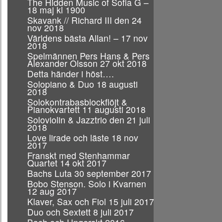
The Hidden Music of Sofia G –
18 maj kl 1900
Skavank // Richard III den 24
nov 2018
Världens bästa Allan! – 17 nov
2018
Spelmännen Pers Hans & Pers
Alexander Olsson 27 okt 2018
Detta händer i höst….
Solopiano & Duo 18 augusti
2018
Solokontrabasblockflöjt &
Pianokvartett 11 augusti 2018
Soloviolin & Jazztrio den 21 juli
2018
Love lirade och läste 18 nov
2017
Franskt med Stenhammar
Quartet 14 okt 2017
Bachs Luta 30 september 2017
Bobo Stenson. Solo i Kvarnen
12 aug 2017
Klaver, Sax och Fiol 15 juli 2017
Duo och Sextett 8 juli 2017