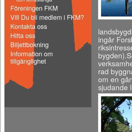
Föreningen FKM
Vill Du bli medlem i FKM?
Kontakta oss
landsbygd
Hitta oss
ingår Fors
Biljettbokning
riksintres
Information om
bygden).Se
tillgänglighet
verksamhet
rad byggn
om en gång
sjudande li