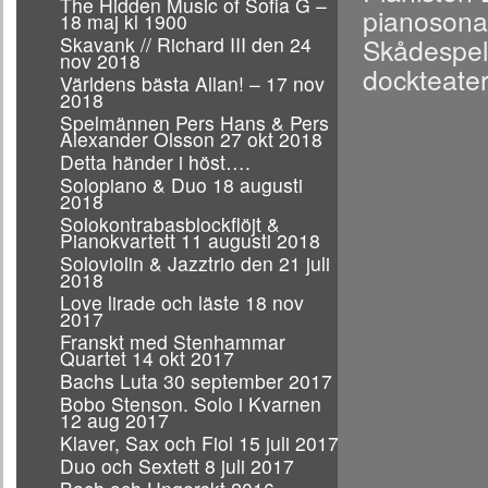
The Hidden Music of Sofia G –
pianosona
18 maj kl 1900
Skavank // Richard III den 24
Skådespela
nov 2018
dockteater
Världens bästa Allan! – 17 nov
2018
Spelmännen Pers Hans & Pers
Alexander Olsson 27 okt 2018
Detta händer i höst….
Solopiano & Duo 18 augusti
2018
Solokontrabasblockflöjt &
Pianokvartett 11 augusti 2018
Soloviolin & Jazztrio den 21 juli
2018
Love lirade och läste 18 nov
2017
Franskt med Stenhammar
Quartet 14 okt 2017
Bachs Luta 30 september 2017
Bobo Stenson. Solo i Kvarnen
12 aug 2017
Klaver, Sax och Fiol 15 juli 2017
Duo och Sextett 8 juli 2017