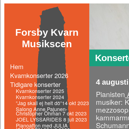
Forsby Kvarn
Musikscen
Konsert
Hem
Kvarnkonserter 2026
4 august
Tidigare konserter
Kvarnkonserter 2025
Pianisten
A
Kvarnkonserter 2024
musiker: K
”Jag skall ej helt dö”14 okt 2023
mezzosop
Salong Anne Pajunen-
Christopher Öhman 7 okt 2023
kammarmus
JOEL LYSSARIDES 8 juli 2023
Schumann,
Pianoafton med JULIA