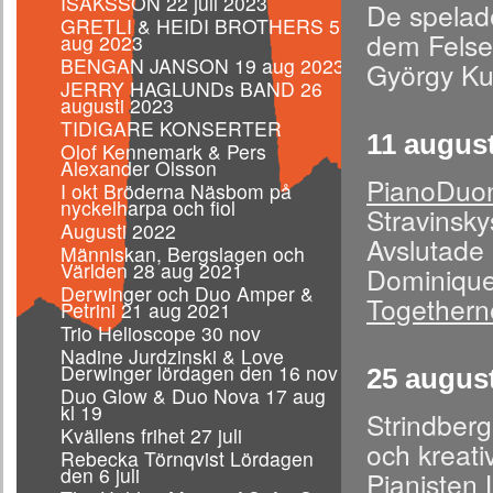
ISAKSSON 22 juli 2023
De spelade
GRETLI & HEIDI BROTHERS 5
dem Fels
aug 2023
BENGAN JANSON 19 aug 2023
György Ku
JERRY HAGLUNDs BAND 26
augusti 2023
TIDIGARE KONSERTER
11 august
Olof Kennemark & Pers
Alexander Olsson
PianoDuo
I okt Bröderna Näsbom på
nyckelharpa och fiol
Stravinsky
Augusti 2022
Avslutade 
Människan, Bergslagen och
Världen 28 aug 2021
Dominique
Derwinger och Duo Amper &
Togethern
Petrini 21 aug 2021
Trio Helioscope 30 nov
Nadine Jurdzinski & Love
Derwinger lördagen den 16 nov
25 august
Duo Glow & Duo Nova 17 aug
kl 19
Strindber
Kvällens frihet 27 juli
och kreativ
Rebecka Törnqvist Lördagen
den 6 juli
Pianisten