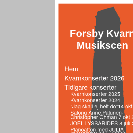
Forsby Kvar
Musikscen
Hem
Kvarnkonserter 2026
Tidigare konserter
Kvarnkonserter 2025
Kvarnkonserter 2024
”Jag skall ej helt dö”14 ok
Salong Anne Pajunen-
Christopher Öhman 7 okt 
JOEL LYSSARIDES 8 juli 
Pianoafton med JULIA