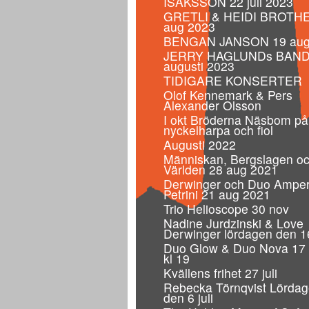
ISAKSSON 22 juli 2023
GRETLI & HEIDI BROTH
aug 2023
BENGAN JANSON 19 aug
JERRY HAGLUNDs BAND
augusti 2023
TIDIGARE KONSERTER
Olof Kennemark & Pers
Alexander Olsson
I okt Bröderna Näsbom på
nyckelharpa och fiol
Augusti 2022
Människan, Bergslagen o
Världen 28 aug 2021
Derwinger och Duo Ampe
Petrini 21 aug 2021
Trio Helioscope 30 nov
Nadine Jurdzinski & Love
Derwinger lördagen den 1
Duo Glow & Duo Nova 17
kl 19
Kvällens frihet 27 juli
Rebecka Törnqvist Lörda
den 6 juli