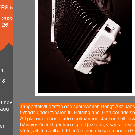
ERS 5
 2023
 26
ch
r &
6 nov
Tangentekvilibristen och spelmannen Bengt-Åke Jans
 aug
flyttade under tonåren till Hälsingland. Han började s
Att placera in den glade spelmannen Janson i ett fack 
hänsynslös lust ger han sig in i jazzens, visans, fol
gen
värld, allt är spelbart. Ett möte med riksspelmannen 