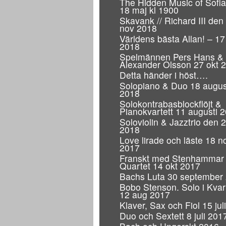
The Hidden Music of Sofi
18 maj kl 1900
Skavank // Richard III den
nov 2018
Världens bästa Allan! – 17
2018
Spelmännen Pers Hans & 
Alexander Olsson 27 okt 
Detta händer i höst….
Solopiano & Duo 18 augus
2018
Solokontrabasblockflöjt &
Pianokvartett 11 augusti 
Soloviolin & Jazztrio den 21
2018
Love lirade och läste 18 n
2017
Franskt med Stenhammar
Quartet 14 okt 2017
Bachs Luta 30 september
Bobo Stenson. Solo i Kva
12 aug 2017
Klaver, Sax och Fiol 15 jul
Duo och Sextett 8 juli 201