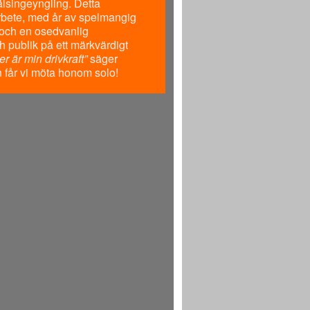
älsingeyngling. Detta
marbete, med år av spelmangig
och en osedvanlig
 publik på ett märkvärdigt
 är min drivkraft”
säger
får vi möta honom solo!