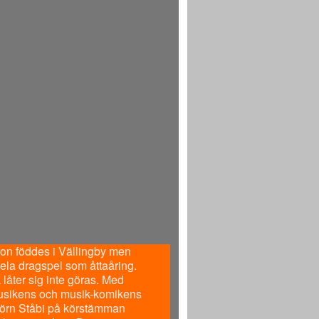
on föddes i Vällingby men
pela dragspel som åttaåring.
låter sig inte göras. Med
kmusikens och musik-komikens
Björn Ståbi på körstämman