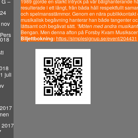
a G –
1989 gjorde en starkt intryck på vår bälghanterande h
resulterade i ett långt, från båda håll respektfullt sa
 24
och spelmansstämmor. Genom en nära publikkontakt 
musikalisk begåvning hanterar han både tangenter och
 nov
lättsamt och begåvat sätt.
”Möten med andra musikanter
Bengan. Men denna afton på Forsby Kvarn Musikscen 
Pers
Biljettbokning:
https://simplesignup.se/event/204431
2018
ti
2018
 juli
ov
 2017
rnen
i 2017
7