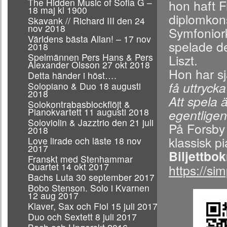
The Hidden Music of Sofia G –
hon haft 
18 maj kl 1900
diplomkon
Skavank // Richard III den 24
nov 2018
Symfoniork
Världens bästa Allan! – 17 nov
spelade de
2018
Spelmännen Pers Hans & Pers
Liszt.
Alexander Olsson 27 okt 2018
Hon har sj
Detta händer i höst….
få uttrycka
Solopiano & Duo 18 augusti
2018
Att spela 
Solokontrabasblockflöjt &
Pianokvartett 11 augusti 2018
egentligen
Soloviolin & Jazztrio den 21 juli
På Forsby
2018
klassisk p
Love lirade och läste 18 nov
2017
Biljettbo
Franskt med Stenhammar
Quartet 14 okt 2017
https://si
Bachs Luta 30 september 2017
Bobo Stenson. Solo i Kvarnen
12 aug 2017
Klaver, Sax och Fiol 15 juli 2017
Duo och Sextett 8 juli 2017