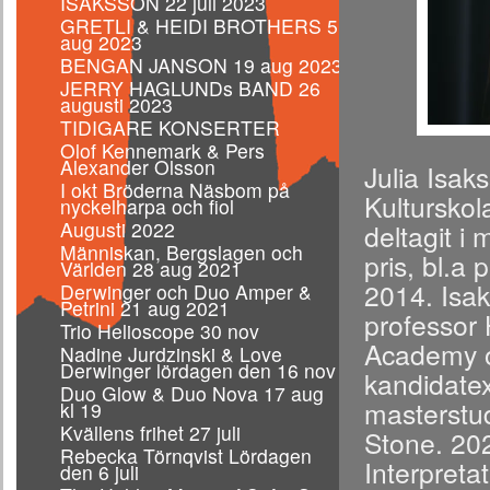
ISAKSSON 22 juli 2023
GRETLI & HEIDI BROTHERS 5
aug 2023
BENGAN JANSON 19 aug 2023
JERRY HAGLUNDs BAND 26
augusti 2023
TIDIGARE KONSERTER
Olof Kennemark & Pers
Alexander Olsson
Julia Isak
I okt Bröderna Näsbom på
Kulturskol
nyckelharpa och fiol
Augusti 2022
deltagit i
Människan, Bergslagen och
pris, bl.a 
Världen 28 aug 2021
2014. Isak
Derwinger och Duo Amper &
Petrini 21 aug 2021
professor 
Trio Helioscope 30 nov
Academy o
Nadine Jurdzinski & Love
Derwinger lördagen den 16 nov
kandidate
Duo Glow & Duo Nova 17 aug
masterstud
kl 19
Kvällens frihet 27 juli
Stone. 202
Rebecka Törnqvist Lördagen
Interpret
den 6 juli