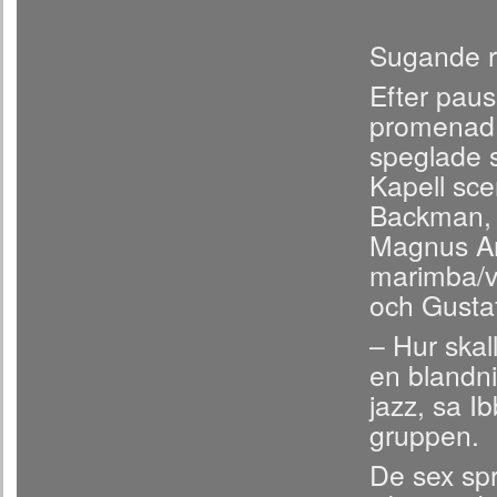
Sugande r
Efter paus
promenad 
speglade s
Kapell sce
Backman, d
Magnus An
marimba/v
och Gusta
– Hur ska
en blandni
jazz, sa I
gruppen.
De sex sp