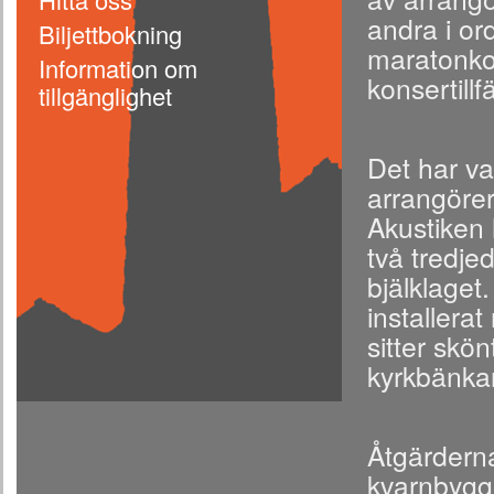
andra i or
Biljettbokning
maratonkons
Information om
konsertillf
tillgänglighet
Det har var
arrangöre
Akustiken 
två tredje
bjälklage
installera
sitter skö
kyrkbänkar
Åtgärderna
kvarnbyggn