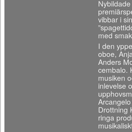
Nybildade
premiärspe
vibbar i s
”spagettid
med smak 
I den ypp
oboe, Anja 
Anders Mo
cembalo. 
musiken o
inlevelse 
upphovsma
Arcangelo 
Drottning K
ringa prod
musikalisk