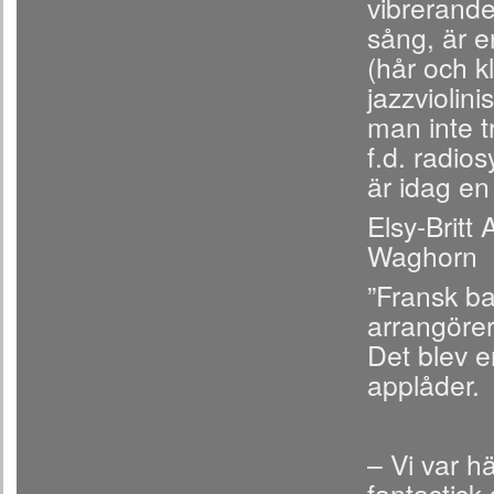
vibrerande
sång, är e
(hår och k
jazzviolin
man inte t
f.d. radio
är idag en
Elsy-Britt
Waghorn
”Fransk ba
arrangörer
Det blev e
applåder.
– Vi var hä
fantastisk