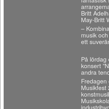
arrangeman
Britt Adel
May-Britt
– Kombina
musik och 
ett suverä
På lördag 
konsert ”
andra teno
Fredagen 
Musikfest
konstmusik
Musikskola
industriby