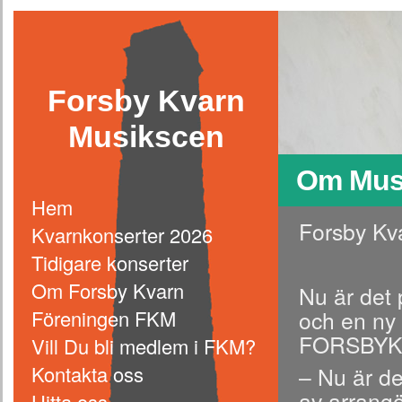
Forsby Kvarn
Musikscen
Om Musi
Hem
Forsby Kv
Kvarnkonserter 2026
Tidigare konserter
Om Forsby Kvarn
Nu är det 
Föreningen FKM
och en ny 
FORSBYK
Vill Du bli medlem i FKM?
Kontakta oss
– Nu är de
av arrangö
Hitta oss