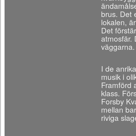
ändamålsen
brus. Det 
lokalen, ä
Det förstä
atmosfär. 
väggarna.
I de anrik
musik i ol
Framförd a
klass. För
Forsby Kva
mellan bar
riviga slag