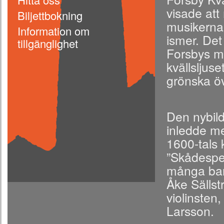
visade att
Biljettbokning
musikerna 
Information om
ismer. Det
tillgänglighet
Forsbys m
kvällsljus
grönska öv
Den nybild
inledde me
1600-tals
”Skådespel
många ba
Åke Sällst
violinsten
Larsson.