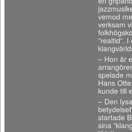
en gripand
jazzmusike
vemod men 
verksam v
folkhögsk
”realtid”.
klangvärld
– Hon är e
arrangören
spelade m
Hans Otte
kunde till
– Den lysa
betydelsef
startade B
sina ”klang