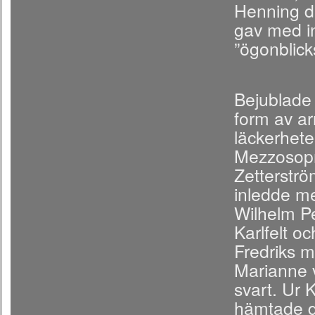
Henning de
gav med in
”ögonblick
Bejublade 
form av a
läckerhete
Mezzosopr
Zetterstr
inledde me
Wilhelm Pe
Karlfelt o
Fredriks m
Marianne 
svart. Ur 
hämtade d