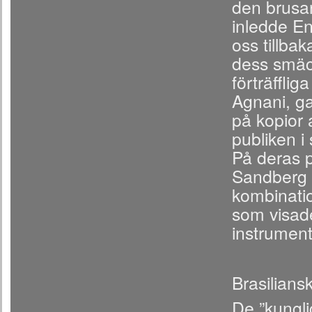
den brusan
inledde En
oss tillba
dess smäc
förträfflig
Agnani, g
på kopior 
publiken i
På deras 
Sandberg 
kombinatio
som visade
instrument
Brasiliansk
De ”kungli