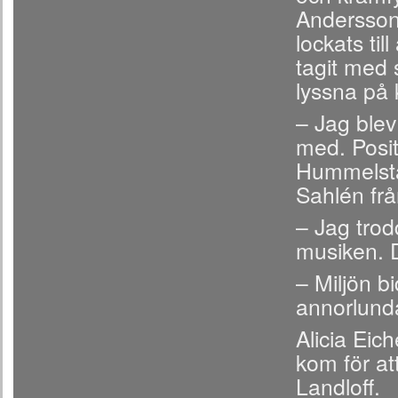
Andersson 
lockats ti
tagit med s
lyssna på 
– Jag blev
med. Posit
Hummelsta
Sahlén fr
– Jag trod
musiken. D
– Miljön bi
annorlunda
Alicia Eic
kom för att
Landloff.