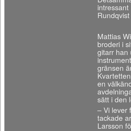
intressant
Rundqvist 
Mattias W
broderi i 
gitarr han
instrument
gränsen är
Kvartetten
en välkän
avdelninga
sätt i den
– Vi lever
tackade a
Larsson fö