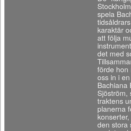
Stockholm 
spela Bach
tidsåldrar
karaktär o
att följa m
instrument
det med s
Tillsamma
förde hon 
oss in i e
Bachiana B
Sjöström, 
traktens u
planerna f
konserter, 
den stora 