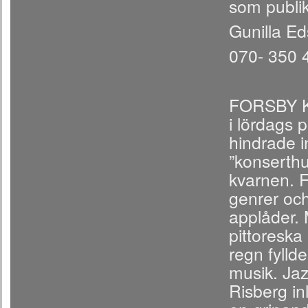
som publi
Gunilla E
070- 350 
FORSBY K
i lördags 
hindrade i
”konserthus
kvarnen. F
genrer och
applåder. 
pittoreska
regn fylld
musik. Jaz
Risberg i