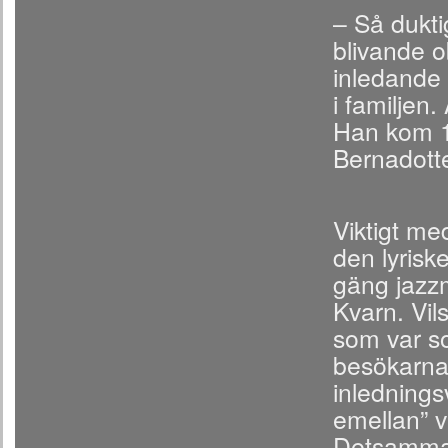
– Så dukti
blivande o
inledande 
i familjen.
Han kom 19
Bernadott
Viktigt me
den lyrisk
gäng jazzm
Kvarn. Vil
som var s
besökarna 
inlednings
emellan” v
Detsamma g