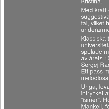
Kristina.
Med kraft
suggestiva
tal, vilke
underarmen
Klassiska 
universite
spelade m
av årets 1
Sergej Ra
Ett pass 
melodiösa
Unga, lov
intrycket a
”ismer”. H
Mankell, f