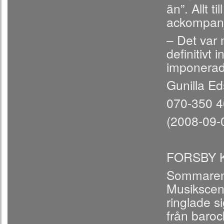
än”. Allt 
ackompanj
– Det var 
definitivt 
imponerad
Gunilla E
070-350 4
(2008-09-09
FORSBY 
Sommarens
Musikscen 
ringlade s
från baroc