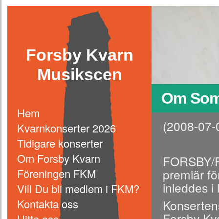
Forsby Kvarn
Musikscen
Om Som
Hem
(2008-07-0
Kvarnkonserter 2026
Tidigare konserter
Om Forsby Kvarn
FORSBY/FJ
Föreningen FKM
premiär f
inleddes i
Vill Du bli medlem i FKM?
Kontakta oss
Konsertens
Forsby Kva
Hitta oss