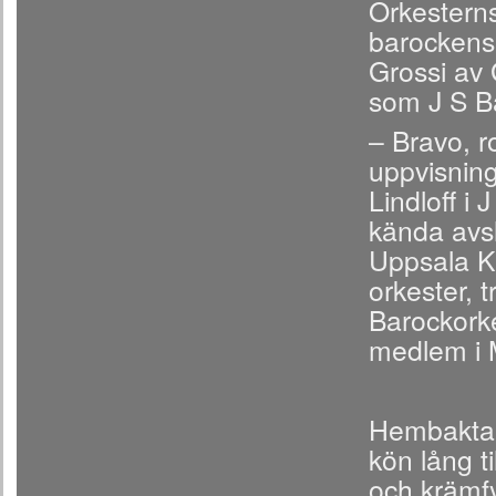
Orkesterns
barockens 
Grossi av
som J S B
– Bravo, r
uppvisning
Lindloff i
kända avsl
Uppsala K
orkester, t
Barockork
medlem i M
Hembakta 
kön lång 
och krämfy